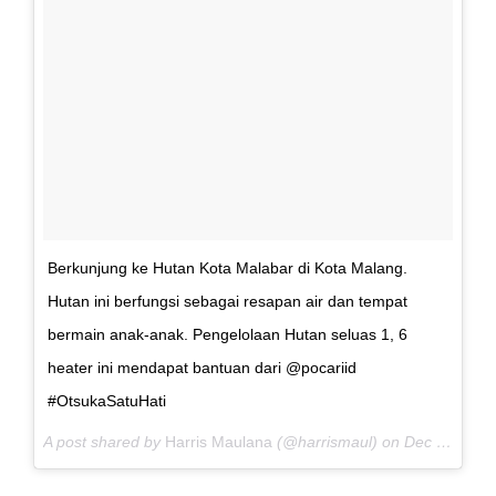
Berkunjung ke Hutan Kota Malabar di Kota Malang.
Hutan ini berfungsi sebagai resapan air dan tempat
bermain anak-anak. Pengelolaan Hutan seluas 1, 6
heater ini mendapat bantuan dari @pocariid
#OtsukaSatuHati
A post shared by
Harris Maulana
(@harrismaul) on
Dec 4, 2017 at 8:11pm PST