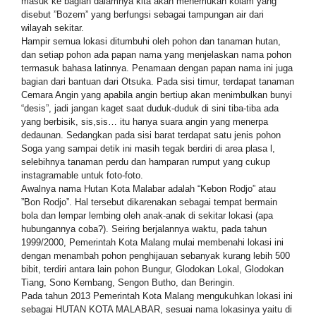
masuk ke bagian dalamnya kita akan menemukan kolam yang
disebut ”Bozem” yang berfungsi sebagai tampungan air dari
wilayah sekitar.
Hampir semua lokasi ditumbuhi oleh pohon dan tanaman hutan,
dan setiap pohon ada papan nama yang menjelaskan nama pohon
termasuk bahasa latinnya. Penamaan dengan papan nama ini juga
bagian dari bantuan dari Otsuka. Pada sisi timur, terdapat tanaman
Cemara Angin yang apabila angin bertiup akan menimbulkan bunyi
“desis”, jadi jangan kaget saat duduk-duduk di sini tiba-tiba ada
yang berbisik, sis,sis… itu hanya suara angin yang menerpa
dedaunan. Sedangkan pada sisi barat terdapat satu jenis pohon
Soga yang sampai detik ini masih tegak berdiri di area plasa l,
selebihnya tanaman perdu dan hamparan rumput yang cukup
instagramable untuk foto-foto.
Awalnya nama Hutan Kota Malabar adalah “Kebon Rodjo” atau
”Bon Rodjo”. Hal tersebut dikarenakan sebagai tempat bermain
bola dan lempar lembing oleh anak-anak di sekitar lokasi (apa
hubungannya coba?). Seiring berjalannya waktu, pada tahun
1999/2000, Pemerintah Kota Malang mulai membenahi lokasi ini
dengan menambah pohon penghijauan sebanyak kurang lebih 500
bibit, terdiri antara lain pohon Bungur, Glodokan Lokal, Glodokan
Tiang, Sono Kembang, Sengon Butho, dan Beringin.
Pada tahun 2013 Pemerintah Kota Malang mengukuhkan lokasi ini
sebagai HUTAN KOTA MALABAR, sesuai nama lokasinya yaitu di