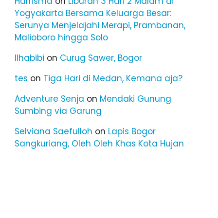
Harrisma
on
Liburan 3 Hari 2 Malam di
Yogyakarta Bersama Keluarga Besar:
Serunya Menjelajahi Merapi, Prambanan,
Malioboro hingga Solo
Ilhabibi
on
Curug Sawer, Bogor
tes
on
Tiga Hari di Medan, Kemana aja?
Adventure Senja
on
Mendaki Gunung
Sumbing via Garung
Selviana Saefulloh
on
Lapis Bogor
Sangkuriang, Oleh Oleh Khas Kota Hujan