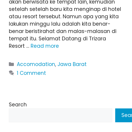
akan berwisata ke tempat lain, kemudian
setelah setelah baru kita menginap di hotel
atau resort tersebut. Namun apa yang kita
lakukan minggu lalu adalah kita benar-
benar beristirahat dan malas-malasan di
tempat itu. Selamat Datang di Trizara
Resort …
Read more
Categories
Accomodation
,
Jawa Barat
1 Comment
Search
Sea