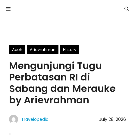
Skip
Menu
to
content
Aceh
Arievrahman
History
Mengunjungi Tugu
Perbatasan RI di
Sabang dan Merauke
by Arievrahman
Travelopedia
July 28, 2026